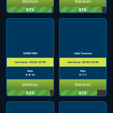
Mainkan
Mainkan
97%
91%
SUPER WIN
India Treasure
Jam Gacor : 00:00-23:59
Jam Gacor : 00:00-23:59
Pola
Pola
8-9-14
8-7-7
Mainkan
Mainkan
93%
81%