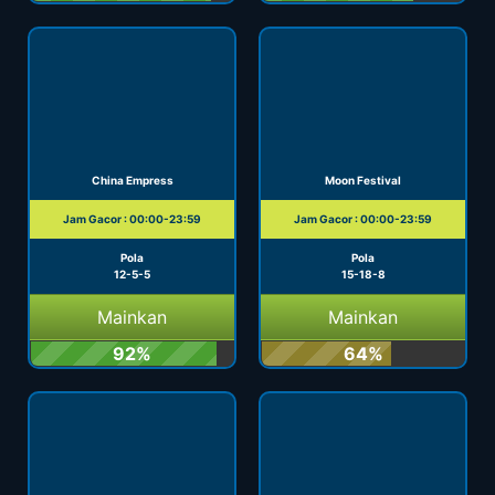
China Empress
Moon Festival
Jam Gacor : 00:00-23:59
Jam Gacor : 00:00-23:59
Pola
Pola
12-5-5
15-18-8
Mainkan
Mainkan
92%
64%