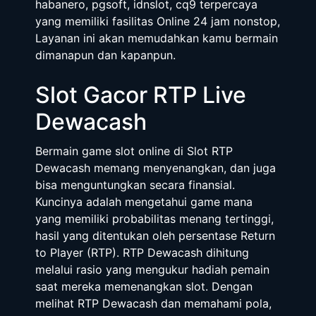
habanero, pgsoft, idnslot, cq9 terpercaya
yang memiliki fasilitas Online 24 jam nonstop,
Layanan ini akan memudahkan kamu bermain
dimanapun dan kapanpun.
Slot Gacor RTP Live
Dewacash
Bermain game slot online di Slot RTP
Dewacash memang menyenangkan, dan juga
bisa menguntungkan secara finansial.
Kuncinya adalah mengetahui game mana
yang memiliki probabilitas menang tertinggi,
hasil yang ditentukan oleh persentase Return
to Player (RTP). RTP Dewacash dihitung
melalui rasio yang mengukur hadiah pemain
saat mereka memenangkan slot. Dengan
melihat RTP Dewacash dan memahami pola,