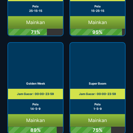
Pola
Pola
25-15-15
15-25-15
Mainkan
Mainkan
71%
95%
Golden Week
Super Boom
Jam Gacor : 00:00-23:59
Jam Gacor : 00:00-23:59
Pola
Pola
14-5-9
1-5-9
Mainkan
Mainkan
89%
75%