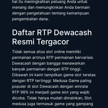
hal itu meningkatkan peluang Anda untuk
menang dan memungkinkan Anda bermain
dengan pengetahuan tentang kemampuan
pengembalian dana.
Daftar RTP Dewacash
Resmi Tergacor
Tidak semua situs slot online memiliki
permainan artinya RTP permainan bervariasi.
Dewacash dengan bangga menawarkan
banyak permainan dengan RTP tinggi.
Dibawah ini kami tampilkan game slot teratas
dengan RTP tertinggi. Medusa Game paling
populer di slot Dewacash dengan winrate
RTP 98% ini menjadi game slot yang wajib
dicoba. Tidak hanya mudah dimainkan, Slot
medusa juga termasuk game yang gampang